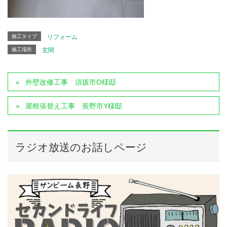
施工タイプ
リフォーム
施工場所
玄関
外壁改修工事 須坂市O様邸
屋根張替え工事 長野市Y様邸
ラジオ放送のお話しページ