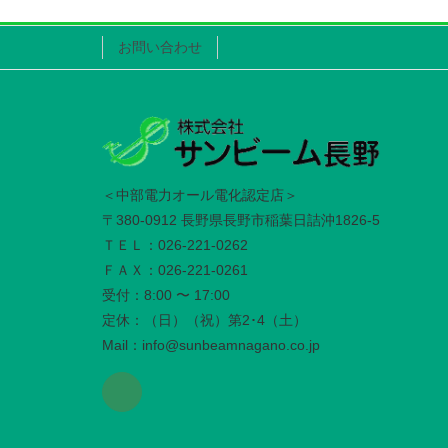
お問い合わせ
＜中部電力オール電化認定店＞
〒380-0912 長野県長野市稲葉日詰沖1826-5
ＴＥＬ：026-221-0262
ＦＡＸ：026-221-0261
受付：8:00 〜 17:00
定休：（日）（祝）第2･4（土）
Mail：info@sunbeamnagano.co.jp