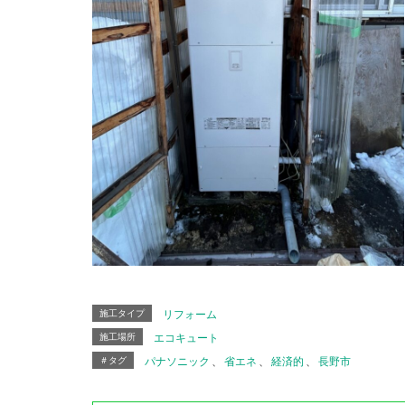
施工タイプ
リフォーム
施工場所
エコキュート
＃タグ
パナソニック
、
省エネ
、
経済的
、
長野市