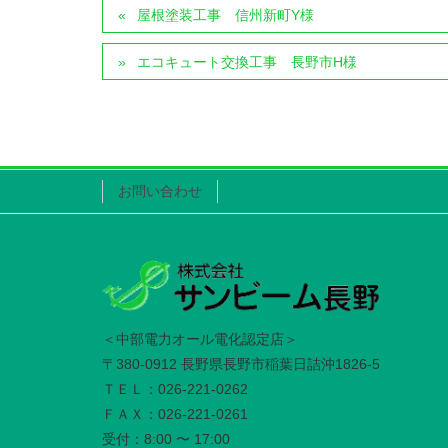
屋根塗装工事 信州新町Y様
エコキュート交換工事 長野市H様
お問い合わせ
＜中部電力オール電化認定店＞
〒380-0912 長野県長野市稲葉日詰沖1826-5
ＴＥＬ：026-221-0262
ＦＡＸ：026-221-0261
受付：8:00 〜 17:00