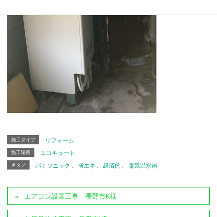
施工タイプ
リフォーム
施工場所
エコキュート
＃タグ
パナソニック
、
省エネ
、
経済的
、
電気温水器
エアコン設置工事 長野市K様