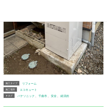
施工タイプ
リフォーム
施工場所
エコキュート
＃タグ
パナソニック
、
千曲市
、
安全
、
経済的