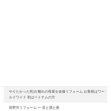
お問い合わせお待ちしております
会社案内
ごあいさつ
会社概要
弊社の施工写真
お客様の声
やりたかった民泊 離れの母屋を改修リフォーム お客様はワー
ルドワイド 初はベトナムの方
長野市リフォーム ー 音と酒と夜